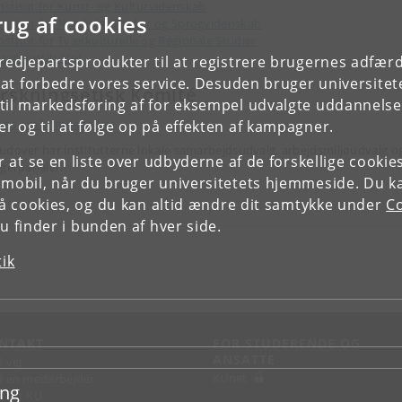
nstitut for Kunst- og Kulturvidenskab
rug af cookies
nstitut for Nordiske Studier og Sprogvidenskab
nstitut for Tværkulturelle og Regionale Studier
axo-Instituttet
tredjepartsprodukter til at registrere brugernes adfæ
e at forbedre vores service. Desuden bruger universitet
rskningsetisk Komité
il markedsføring af for eksempel udvalgte uddannelser e
Læs om komitéen her
r og til at følge op på effekten af kampagner.
udover har institutterne lokale samarbejdsudvalg, arbejdsmiljøudvalg o
or at se en liste over udbyderne af de forskellige cooki
agerpaneler.
 mobil, når du bruger universitetets hjemmeside. Du k
slå cookies, og du kan altid ændre dit samtykke under
Co
 finder i bunden af hver side.
tik
NTAKT
FOR STUDERENDE OG
ANSATTE
d vej
KUnet
d en medarbejder
ing
takt KU