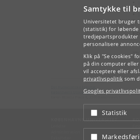
I
Samtykke til b
I
I
S
Universitetet bruger 
(statistik) for løbend
Fo
tredjepartsprodukter t
personalisere annonce
Her
Klik på "Se cookies" f
aft
på din computer eller
vil acceptere eller af
privatlivspolitik
som du
Det Humanistiske Fakultet
Googles privatlivspoli
Københavns Universitet
Karen Blixens Plads 8, 2300 København S
Statistik
Acceptér eller afslå
KØBENHAVNS UNIVERSITET
KO
Ledelse
Fin
Administration
Fin
Markedsfør
Acceptér eller afslå
Fakulteter
Kon