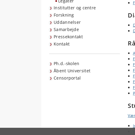
Legater
F
Institutter og centre
Di
Forskning
Uddannelser
D
Samarbejde
D
Pressekontakt
Rå
Kontakt
F
Ph.d.-skolen
F
F
Åbent Universitet
F
Censorportal
F
F
P
S
Vær
I
I