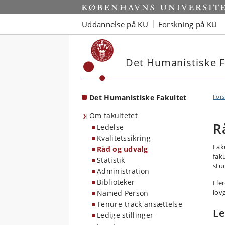
Start
Uddannelse på KU
Forskning på KU
Det Humanistiske F
Det Humanistiske Fakultet
Fors
Om fakultetet
R
Ledelse
Kvalitetssikring
Fak
Råd og udvalg
fak
Statistik
stu
Administration
Biblioteker
Fle
lov
Named Person
Tenure-track ansættelse
Le
Ledige stillinger