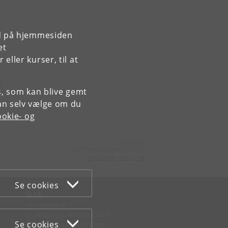
rd på hjemmesiden
et
ller kurser, til at
g
es, som kan blive gemt
an selv vælge om du
okie- og
Kontakt:
Det Humanistiske Fakultet
hum-fak
@
hum
.
ku
.
dk
Se cookies
WEB
Om websitet
Cookies og privatlivspolitik
Se cookies
Tilgængelighedserklæring