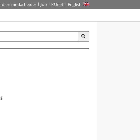
ind en medarbejder
Job
KUnet
English
og