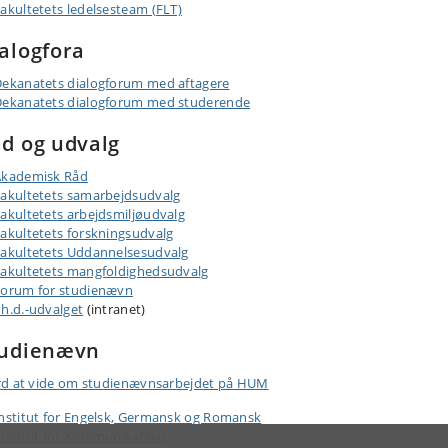
akultetets ledelsesteam (FLT)
alogfora
ekanatets dialogforum med aftagere
ekanatets dialogforum med studerende
d og udvalg
Akademisk Råd
akultetets samarbejdsudvalg
akultetets arbejdsmiljøudvalg
akultetets forskningsudvalg
akultetets Uddannelsesudvalg
akultetets mangfoldighedsudvalg
orum for studienævn
h.d.-udvalget
(intranet)
tudienævn
d at vide om studienævnsarbejdet på HUM
nstitut for Engelsk, Germansk og Romansk
nstitut for Kommunikation