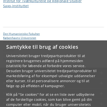
Institut for Tværkulturelle og Regionale Studier
Saxo-instituttet
Det Humanistiske Fakultet
Københavns Universitet
Karen Blixens Plads 8, 2300 København S
Samtykke til brug af cookies
Kontakt:
Det Humanistiske Fakultet
Universitetet bruger tredjepartsprodukter til at
hum-fak
@
hum
.
ku
.
dk
registrere brugernes adfærd på hjemmesiden
(statistik) for løbende at forbedre vores service.
Desuden bruger universitetet tredjepartsprodukter til
KØBENHAVNS UNIVERSITET
markedsføring af for eksempel udvalgte uddannelser
eller kurser, til at personalisere annoncer og til at
KONTAKT
følge op på effekten af kampagner.
SERVICES
Klik på "Se cookies" for at se en liste over udbyderne
af de forskellige cookies, som kan blive gemt på din
FOR STUDERENDE OG ANSATTE
computer eller mobil, når du bruger universitetets