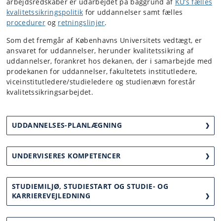
arbejdsredskaber er udarbejdet på baggrund af
KU’s fælles
kvalitetssikringspolitik
for uddannelser samt fælles
procedurer
og
retningslinjer
.
Som det fremgår af Københavns Universitets vedtægt, er
ansvaret for uddannelser, herunder kvalitetssikring af
uddannelser, forankret hos dekanen, der i samarbejde med
prodekanen for uddannelser, fakultetets institutledere,
viceinstitutledere/studieledere og studienævn forestår
kvalitetssikringsarbejdet.
UDDANNELSES-PLANLÆGNING
UNDERVISERES KOMPETENCER
STUDIEMILJØ, STUDIESTART OG STUDIE- OG
KARRIEREVEJLEDNING