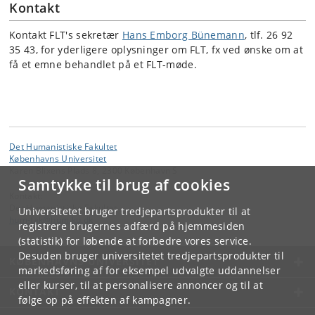
Kontakt
Kontakt FLT's sekretær
Hans Emborg Bünemann
, tlf. 26 92
35 43, for yderligere oplysninger om FLT, fx ved ønske om at
få et emne behandlet på et FLT-møde.
Det Humanistiske Fakultet
Københavns Universitet
Karen Blixens Plads 8, 2300 København S
Samtykke til brug af cookies
Kontakt:
Det Humanistiske Fakultet
Universitetet bruger tredjepartsprodukter til at
hum-fak
@
hum
.
ku
.
dk
registrere brugernes adfærd på hjemmesiden
(statistik) for løbende at forbedre vores service.
Desuden bruger universitetet tredjepartsprodukter til
KØBENHAVNS UNIVERSITET
markedsføring af for eksempel udvalgte uddannelser
eller kurser, til at personalisere annoncer og til at
KONTAKT
følge op på effekten af kampagner.