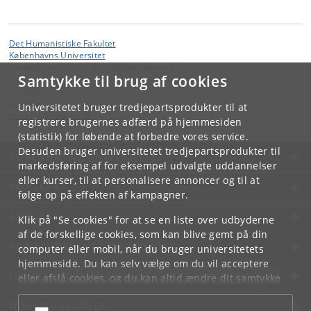
Det Humanistiske Fakultet
Københavns Universitet
Karen Blixens Plads 8, 2300 København S
Samtykke til brug af cookies
Kontakt:
Det Humanistiske Fakultet
Universitetet bruger tredjepartsprodukter til at
hum-fak
@
hum
.
ku
.
dk
registrere brugernes adfærd på hjemmesiden
(statistik) for løbende at forbedre vores service.
Desuden bruger universitetet tredjepartsprodukter til
KØBENHAVNS UNIVERSITET
markedsføring af for eksempel udvalgte uddannelser
eller kurser, til at personalisere annoncer og til at
KONTAKT
følge op på effekten af kampagner.
SERVICES
Klik på "Se cookies" for at se en liste over udbyderne
af de forskellige cookies, som kan blive gemt på din
FOR STUDERENDE OG ANSATTE
computer eller mobil, når du bruger universitetets
hjemmeside. Du kan selv vælge om du vil acceptere
JOB OG KARRIERE
eller afslå cookies, og du kan altid ændre dit samtykke
under
Cookie- og privatlivspolitik
som du finder i
NØDSITUATIONER
bunden af hver side.