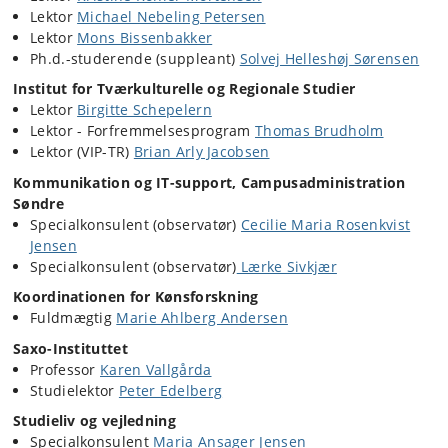
Lektor
Michael Nebeling Petersen
Lektor
Mons Bissenbakker
Ph.d.-studerende (suppleant)
Solvej Helleshøj Sørensen
Institut for Tværkulturelle og Regionale Studier
Lektor
Birgitte Schepelern
Lektor - Forfremmelsesprogram
Thomas Brudholm
Lektor
(VIP-TR)
Brian Arly Jacobsen
Kommunikation og IT-support, Campusadministration
Søndre
Specialkonsulent (observatør)
Cecilie Maria Rosenkvist
Jensen
Specialkonsulent (observatør)
Lærke Sivkjær
Koordinationen for Kønsforskning
Fuldmægtig
Marie Ahlberg Andersen
Saxo-Instituttet
Professor
Karen Vallgårda
Studielektor
Peter Edelberg
Studieliv og vejledning
Specialkonsulent
Maria Ansager Jensen