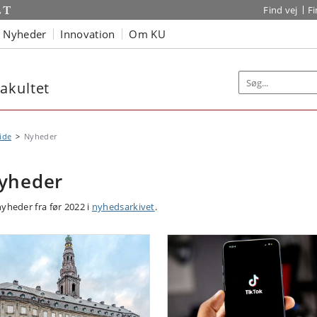
Find vej
F
Nyheder
Innovation
Om KU
akultet
ide
Nyheder
yheder
nyheder fra før 2022 i
nyhedsarkivet
.