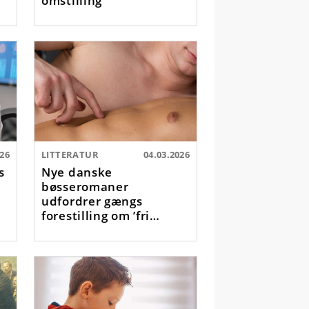
026
LITTERATUR
04.03.2026
s
Nye danske
bøsseromaner
udfordrer gængs
forestilling om ’fri
seksualitet’