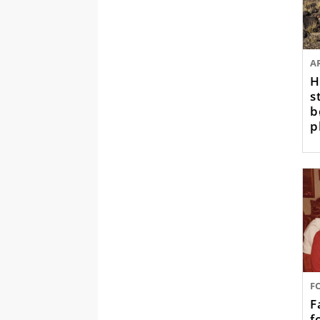
A
H
s
b
p
g
F
F
f