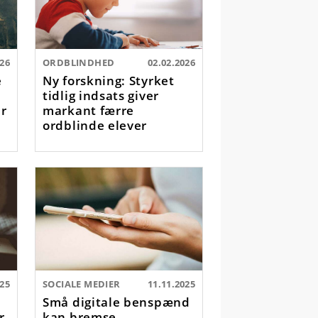
026
ORDBLINDHED
02.02.2026
e
Ny forskning: Styrket
tidlig indsats giver
r
markant færre
ordblinde elever
025
SOCIALE MEDIER
11.11.2025
Små digitale benspænd
r
kan bremse