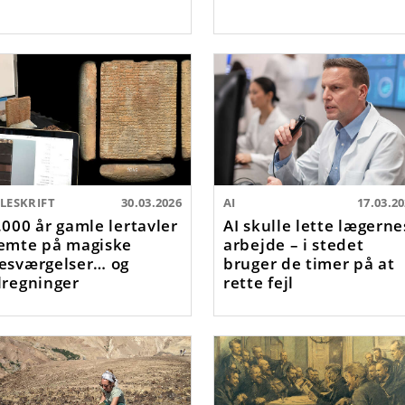
ILESKRIFT
30.03.2026
AI
17.03.2
.000 år gamle lertavler
AI skulle lette lægerne
emte på magiske
arbejde – i stedet
esværgelser… og
bruger de timer på at
lregninger
rette fejl