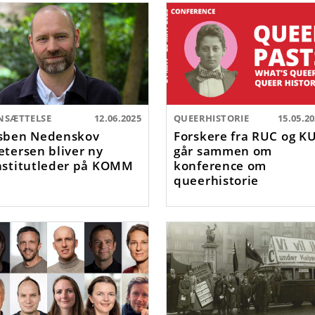
NSÆTTELSE
12.06.2025
QUEERHISTORIE
15.05.2
sben Nedenskov
Forskere fra RUC og K
etersen bliver ny
går sammen om
nstitutleder på KOMM
konference om
queerhistorie