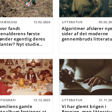
RKÆOLOGI
13.02.2026
LITTERATUR
03.02.2
vor fandt
Algoritmer afslører ny
tenalderens første
sider af det moderne
ønder egentlig deres
gennembruds litteratu
lanter? Nyt studie
iver svar
OTOGRAFI
12.12.2025
LITTERATUR
21.11.2
amiliens gamle
Vi har glemt krigen i
otoalbum fortjener at
Bosnien, men litteratu