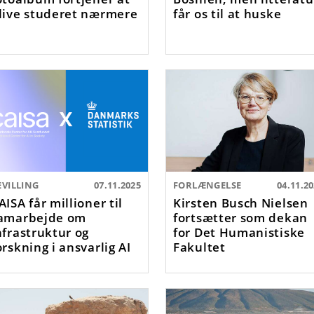
live studeret nærmere
får os til at huske
EVILLING
07.11.2025
FORLÆNGELSE
04.11.2
AISA får millioner til
Kirsten Busch Nielsen
amarbejde om
fortsætter som dekan
nfrastruktur og
for Det Humanistiske
orskning i ansvarlig AI
Fakultet