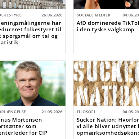
OLKESTYRE
26.06.2026
SOCIALE MEDIER
04.06.2
eningsmålingerne har
AfD dominerede TikTo
educeret folkestyret til
i den tyske valgkamp
t spørgsmål om tal og
tatistik
ORLÆNGELSE
21.05.2026
FILOSOFI
04.05.2
anus Mortensen
Sucker Nation: Hvorfo
ortsætter som
vi alle bliver udnyttet 
enterleder for CIP
opmærksomhedsøkon