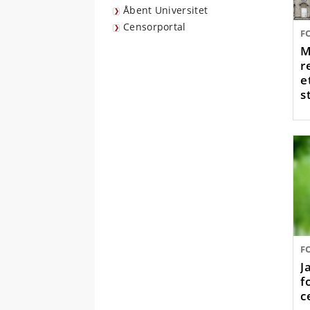
Åbent Universitet
Censorportal
F
M
r
e
s
F
J
f
c