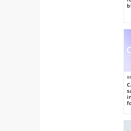
b
B
C
s
i
f