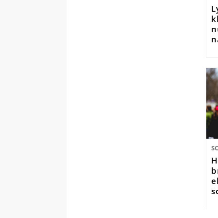
L
k
n
n
S
H
b
e
s