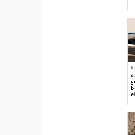
K
4
g
b
ø