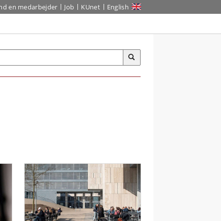
ind en medarbejder
Job
KUnet
English