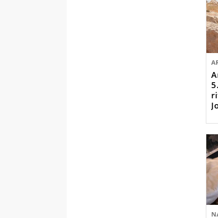
A
A
5
r
J
N