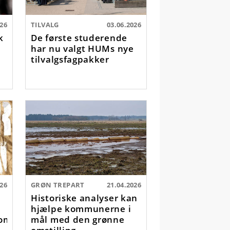
026
TILVALG
03.06.2026
k
De første studerende
har nu valgt HUMs nye
tilvalgsfagpakker
026
GRØN TREPART
21.04.2026
r
Historiske analyser kan
i
hjælpe kommunerne i
omien
mål med den grønne
omstilling