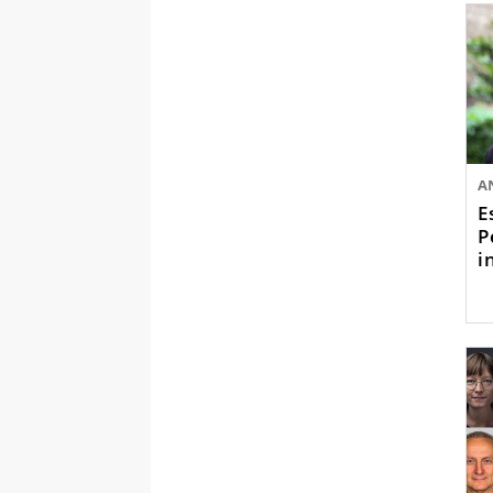
A
E
P
i