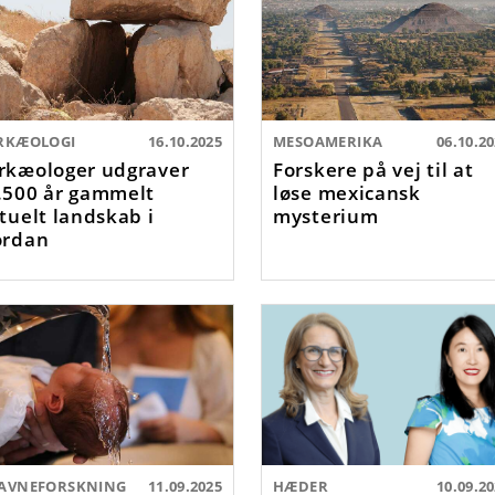
RKÆOLOGI
16.10.2025
MESOAMERIKA
06.10.2
rkæologer udgraver
Forskere på vej til at
.500 år gammelt
løse mexicansk
ituelt landskab i
mysterium
ordan
AVNEFORSKNING
11.09.2025
HÆDER
10.09.2