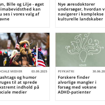
yn, Bille og Lilje - øget
Nye æresdoktorer
limabevidsthed kan
undersøger, hvordan v
u ses i vores valg af
navigerer i komplekse
avne
kulturelle landskaber
OCIALE MEDIER
03.09.2025
PSYKIATRI
30.06.2
ashtags og humor
Forskere finder
ruges til at sprede
alvorlige mangler i
kstremt indhold på
forsøg med voksne
ociale medier
ADHD-patienter