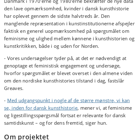
Danmark i 1970'erne og 1980'erne bekræfter de nye data
den lave opmærksomhed, kvinder i dansk kunsthistorie
har oplevet gennem de sidste halvtreds år. Den
manglende repræsentation i kunstinstitutionerne afspejler
faktisk en generel uopmærksomhed på spørgsmålet om
feminisme og ulighed mellem kønnene i kunsthistorien og
kunstkritikken, både i og uden for Norden.
- Vores undersøgelser tyder på, at det er nødvendigt at
genoptage et feministisk engagement og undersøge,
hvorfor spørgsmålet er blevet overset i den almene viden
om den nordiske kunsthistories tilstand i dag, fastslår
Greaves.
-
Med udgangspunkt i nogle af de større mønstre, vi kan
se, inden for dansk kunsthistorie
, mener vi, at feminisme
og ligestillingsspørgsmål fortsat er relevante for dansk
samtidskunst – og for dens fremtid, siger hun.
Om projektet