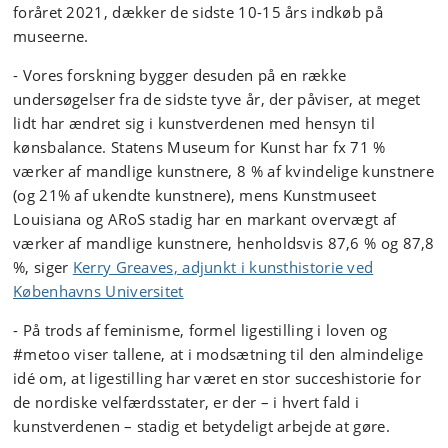
foråret 2021, dækker de sidste 10-15 års indkøb
på
museerne
.
- Vores forskning bygger desuden på en række
undersøgelser fra de sidste tyve år, der påviser, at meget
lidt har ændret sig i kunstverdenen med hensyn til
kønsbalance. Statens Museum for Kunst har fx 71 %
værker af mandlige kunstnere, 8 % af kvindelige kunstnere
(og 21% af ukendte kunstnere), mens Kunstmuseet
Louisiana og ARoS stadig har en markant overvægt ​af ​
værker af mandlige kunstnere, henholdsvis 87,6 % og 87,8
%, siger
Kerry Greaves, adjunkt i kunsthistorie ved
Københavns Universitet
- På trods af feminisme, formel ligestilling i loven og
#metoo viser tallene, at i modsætning til den almindelige
idé om, at ligestilling har været en stor succeshistorie for
de nordiske velfærdsstater, er der – i hvert fald i
kunstverdenen – stadig et betydeligt arbejde at gøre.