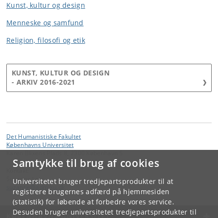
Kunst, kultur og design
Menneske og samfund
Religion, filosofi og etik
KUNST, KULTUR OG DESIGN
- ARKIV 2016-2021
Det Humanistiske Fakultet
Københavns Universitet
Karen Blixens Plads 8, 2300 København S
Samtykke til brug af cookies
Kontakt:
Suzanne Løje
Universitetet bruger tredjepartsprodukter til at
suzanne
@
adm
.
ku
.
dk
registrere brugernes adfærd på hjemmesiden
(statistik) for løbende at forbedre vores service.
Desuden bruger universitetet tredjepartsprodukter til
KØBENHAVNS UNIVERSITET