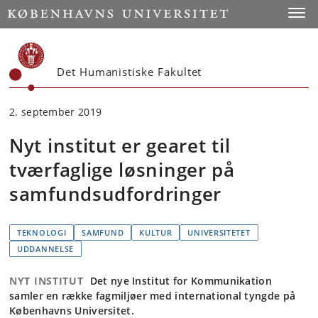
Start
Toggl
Det Humanistiske Fakultet
2. september 2019
Nyt institut er gearet til
tværfaglige løsninger på
samfundsudfordringer
TEKNOLOGI
SAMFUND
KULTUR
UNIVERSITETET
UDDANNELSE
NYT INSTITUT
Det nye Institut for Kommunikation
samler en række fagmiljøer med international tyngde på
Københavns Universitet.