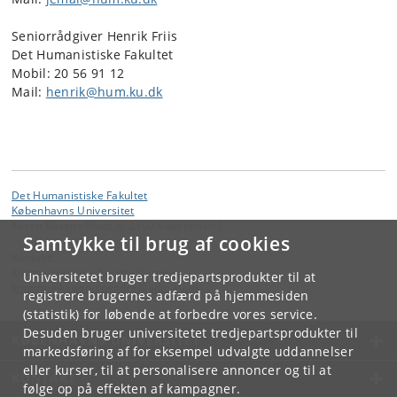
Seniorrådgiver Henrik Friis
Det Humanistiske Fakultet
Mobil: 20 56 91 12
Mail:
henrik@hum.ku.dk
Det Humanistiske Fakultet
Københavns Universitet
Karen Blixens Plads 8, 2300 København S
Samtykke til brug af cookies
Kontakt:
Kommunikation, Søndre Campus
Universitetet bruger tredjepartsprodukter til at
kommunikation-soendre
@
adm
.
ku
.
dk
registrere brugernes adfærd på hjemmesiden
(statistik) for løbende at forbedre vores service.
Desuden bruger universitetet tredjepartsprodukter til
KØBENHAVNS UNIVERSITET
markedsføring af for eksempel udvalgte uddannelser
eller kurser, til at personalisere annoncer og til at
KONTAKT
følge op på effekten af kampagner.