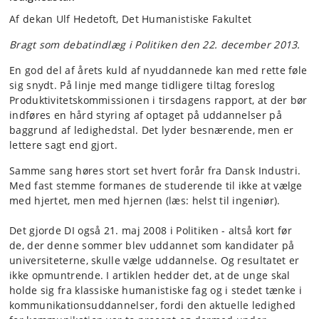
Af dekan Ulf Hedetoft, Det Humanistiske Fakultet
Bragt som debatindlæg i Politiken den 22. december 2013.
En god del af årets kuld af nyuddannede kan med rette føle
sig snydt. På linje med mange tidligere tiltag foreslog
Produktivitetskommissionen i tirsdagens rapport, at der bør
indføres en hård styring af optaget på uddannelser på
baggrund af ledighedstal. Det lyder besnærende, men er
lettere sagt end gjort.
Samme sang høres stort set hvert forår fra Dansk Industri.
Med fast stemme formanes de studerende til ikke at vælge
med hjertet, men med hjernen (læs: helst til ingeniør).
Det gjorde DI også 21. maj 2008 i Politiken - altså kort før
de, der denne sommer blev uddannet som kandidater på
universiteterne, skulle vælge uddannelse. Og resultatet er
ikke opmuntrende. I artiklen hedder det, at de unge skal
holde sig fra klassiske humanistiske fag og i stedet tænke i
kommunikationsuddannelser, fordi den aktuelle ledighed