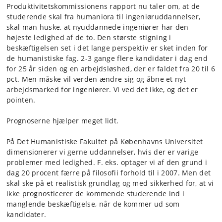
Produktivitetskommissionens rapport nu taler om, at de
studerende skal fra humaniora til ingeniøruddannelser,
skal man huske, at nyuddannede ingeniører har den
højeste ledighed af de to. Den største stigning i
beskæftigelsen set i det lange perspektiv er sket inden for
de humanistiske fag. 2-3 gange flere kandidater i dag end
for 25 år siden og en arbejdsløshed, der er faldet fra 20 til 6
pct. Men måske vil verden ændre sig og åbne et nyt
arbejdsmarked for ingeniører. Vi ved det ikke, og det er
pointen.
Prognoserne hjælper meget lidt.
På Det Humanistiske Fakultet på Københavns Universitet
dimensionerer vi gerne uddannelser, hvis der er varige
problemer med ledighed. F. eks. optager vi af den grund i
dag 20 procent færre på filosofii forhold til i 2007. Men det
skal ske på et realistisk grundlag og med sikkerhed for, at vi
ikke prognosticerer de kommende studerende ind i
manglende beskæftigelse, når de kommer ud som
kandidater.